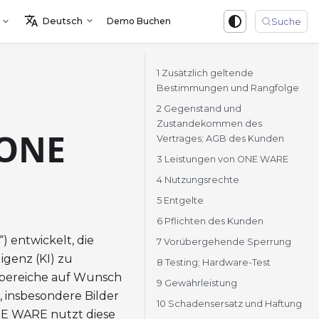
Deutsch
Demo Buchen
Sign in
Suche
1 Zusätzlich geltende
Bestimmungen und Rangfolge
2 Gegenstand und
Zustandekommen des
 ONE
Vertrages; AGB des Kunden
3 Leistungen von ONE WARE
4 Nutzungsrechte
5 Entgelte
6 Pflichten des Kunden
 entwickelt, die
7 Vorübergehende Sperrung
ligenz (KI) zu
8 Testing; Hardware-Test
enbereiche auf Wunsch
9 Gewährleistung
 insbesondere Bilder
10 Schadensersatz und Haftung
NE WARE nutzt diese