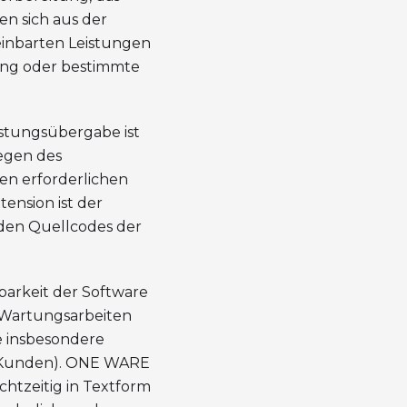
en sich aus der
reinbarten Leistungen
ung oder bestimmte
stungsübergabe ist
egen des
en erforderlichen
ension ist der
den Quellcodes der
gbarkeit der Software
 Wartungsarbeiten
e insbesondere
n Kunden). ONE WARE
htzeitig in Textform