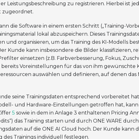
r Leistungsbeschreibung zu registrieren. Hierbei ist j
t zugeordnet.
nn die Software in einem ersten Schritt („Training-Vorb
ainingsmaterial lokal abzuspeichern. Dieses Trainingsda
n und organisieren, um das Training des KI-Modells be
er Kunde kann insbesondere die Bilder klassifizieren, r
refilter einsetzen (z.B. Farbverbesserung, Fokus, Zus
bereits Voreinstellungen für das von ihm gewünschte K
reressourcen auswählen und definieren, auf denen das 
nde seine Trainingsdaten entsprechend vorbereitet hat
dell- und Hardware-Einstellungen getroffen hat, kan
iffer
5
sowie in dem in Anlage 3 enthaltenen Pricing A
dits“) das Training starten und durch ONE WARE durchf
ningsdaten auf die ONE AI Cloud hoch. Der Kunde kann d
es Trainings individuell festlegen.