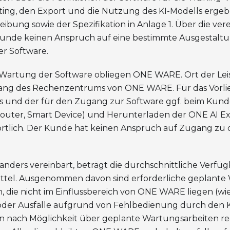
sting, den Export und die Nutzung des KI-Modells ergeb
ibung sowie der Spezifikation in Anlage 1. Über die ve
Kunde keinen Anspruch auf eine bestimmte Ausgestalt
er Software.
 Wartung der Software obliegen ONE WARE. Ort der Lei
ang des Rechenzentrums von ONE WARE. Für das Vorli
 und der für den Zugang zur Software ggf. beim Kund
Router, Smart Device) und Herunterladen der ONE AI Ext
tlich. Der Kunde hat keinen Anspruch auf Zugang zu 
 anders vereinbart, beträgt die durchschnittliche Verfü
ttel. Ausgenommen davon sind erforderliche geplante
, die nicht im Einflussbereich von ONE WARE liegen (wi
oder Ausfälle aufgrund von Fehlbedienung durch de
 nach Möglichkeit über geplante Wartungsarbeiten rec