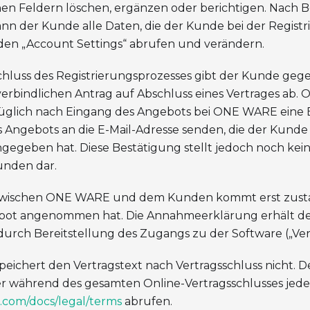
en Feldern löschen, ergänzen oder berichtigen. Nach 
ann der Kunde alle Daten, die der Kunde bei der Regis
n den „Account Settings“ abrufen und verändern.
chluss des Registrierungsprozesses gibt der Kunde 
 verbindlichen Antrag auf Abschluss eines Vertrages a
glich nach Eingang des Angebots bei ONE WARE eine 
 Angebots an die E-Mail-Adresse senden, die der Kunde
ngegeben hat. Diese Bestätigung stellt jedoch noch ke
unden dar.
g zwischen ONE WARE und dem Kunden kommt erst zus
ot angenommen hat. Die Annahmeerklärung erhält d
durch Bereitstellung des Zugangs zu der Software („Vert
eichert den Vertragstext nach Vertragsschluss nicht. 
er während des gesamten Online-Vertragsschlusses jede
e.com/docs/legal/terms
abrufen.