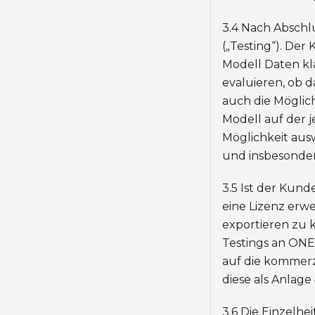
3.4 Nach Abschlu
(„Testing“). Der
Modell Daten kl
evaluieren, ob 
auch die Möglich
Modell auf der 
Möglichkeit aus
und insbesonder
3.5 Ist der Kun
eine Lizenz erw
exportieren zu 
Testings an ONE 
auf die kommerz
diese als Anlage
3.6 Die Einzelhe