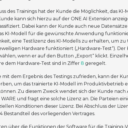
ss des Trainings hat der Kunde die Möglichkeit, das KI-
 Kunde kann sich hierzu auf der ONE AI Extension anzeige
assifiziert. Dabei kann der Kunde auch neue Datensätz
das KI-Modell für die gewünschte Anwendung funktionie
keit, eine Testlizenz des KI-Modells zu erhalten, um zu t
jeweiligen Hardware funktioniert („Hardware-Test“). De
wählen, wenn er auf den Button „Export“ klickt. Einzel
e dem Hardware-Test sind in Ziffer
8
geregelt.
de mit dem Ergebnis des Testings zufrieden, kann der
erben, um das trainierte KI-Modell im Produktivbetrieb 
können. Zu diesem Zweck wendet sich der Kunde nach 
WARE und fragt eine solche Lizenz an. Die Parteien einig
iellen Konditionen dieser Lizenz. Bei Abschluss der Liz
 4 Bestandteil des vorliegenden Vertrages.
iten über die Funktionen der Software für die Training-