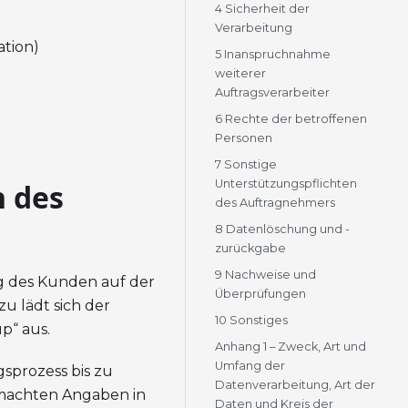
4 Sicherheit der
Verarbeitung
ation)
5 Inanspruchnahme
weiterer
Auftragsverarbeiter
6 Rechte der betroffenen
Personen
7 Sonstige
Unterstützungspflichten
 des
des Auftragnehmers
8 Datenlöschung und -
zurückgabe
9 Nachweise und
ng des Kunden auf der
Überprüfungen
u lädt sich der
10 Sonstiges
p“ aus.
Anhang 1 – Zweck, Art und
Umfang der
sprozess bis zu
Datenverarbeitung, Art der
emachten Angaben in
Daten und Kreis der