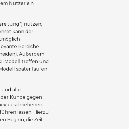
edem Nutzer ein
ereitung“) nutzen,
tenset kann der
stmöglich
elevante Bereiche
chneiden). Außerdem
I-Modell treffen und
Modell später laufen
 und alle
n der Kunde gegen
nnex beschriebenen
ühren lassen. Hierzu
en Beginn, die Zeit