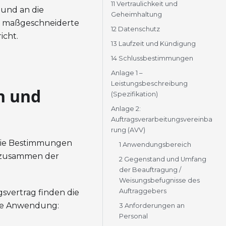
11 Vertraulichkeit und
 und an die
Geheimhaltung
e maßgeschneiderte
12 Datenschutz
icht.
13 Laufzeit und Kündigung
14 Schlussbestimmungen
Anlage 1 –
Leistungsbeschreibung
n und
(Spezifikation)
Anlage 2:
Auftragsverarbeitungsvereinba
rung (AVV)
 die Bestimmungen
1 Anwendungsbereich
 zusammen der
2 Gegenstand und Umfang
der Beauftragung /
Weisungsbefugnisse des
Auftraggebers
svertrag finden die
lge Anwendung:
3 Anforderungen an
Personal