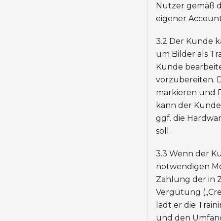
Nutzer gemäß de
eigener Accoun
3.2 Der Kunde ka
um Bilder als Tr
Kunde bearbeite
vorzubereiten. D
markieren und P
kann der Kunde 
ggf. die Hardwa
soll.
3.3 Wenn der Ku
notwendigen Mo
Zahlung der in Z
Vergütung („Cre
lädt er die Trai
und den Umfang d