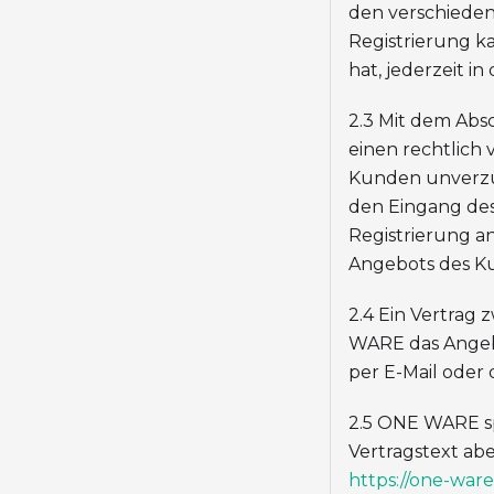
den verschieden
Registrierung k
hat, jederzeit i
2.3 Mit dem Abs
einen rechtlich
Kunden unverzü
den Eingang des
Registrierung a
Angebots des K
2.4 Ein Vertra
WARE das Angeb
per E-Mail oder 
2.5 ONE WARE sp
Vertragstext ab
https://one-war