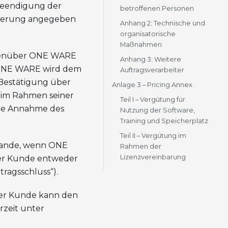
Beendigung der
betroffenen Personen
trierung angegeben
Anhang 2: Technische und
organisatorische
Maßnahmen
gegenüber ONE WARE
Anhang 3: Weitere
b. ONE WARE wird dem
Auftragsverarbeiter
Bestätigung über
Anlage 3 – Pricing Annex
 im Rahmen seiner
Teil I – Vergütung für
ine Annahme des
Nutzung der Software,
Training und Speicherplatz
Teil II – Vergütung im
tande, wenn ONE
Rahmen der
Lizenzvereinbarung
er Kunde entweder
ragsschluss“).
Der Kunde kann den
rzeit unter