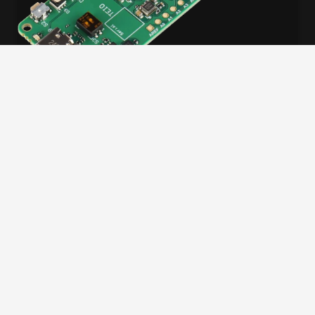
WORKSHOP
Weltweiter Agilex 3 AI Workshop
23. Dezember 2025
Full Day
Globale Hands-on Workshop-Reihe: Lernen Sie
FPGA-Entwicklung, bauen Sie KI mit ONE AI und
gewinnen Sie ein AXC3000 Board!